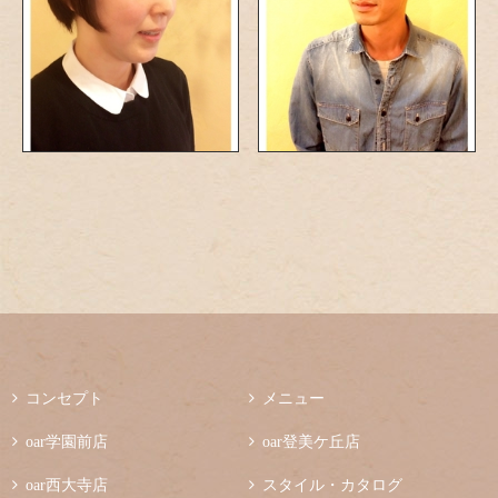

コンセプト

メニュー

oar学園前店

oar登美ケ丘店

oar西大寺店

スタイル・カタログ