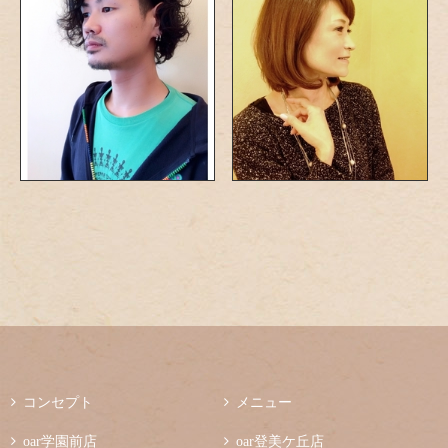

コンセプト

メニュー

oar学園前店

oar登美ケ丘店